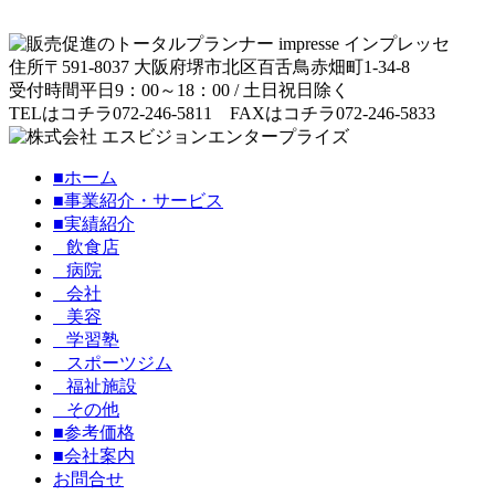
住所
〒591-8037 大阪府堺市北区百舌鳥赤畑町1-34-8
受付時間
平日9：00～18：00 / 土日祝日除く
TELはコチラ
072-246-5811
FAXはコチラ
072-246-5833
■ホーム
■事業紹介・サービス
■実績紹介
飲食店
病院
会社
美容
学習塾
スポーツジム
福祉施設
その他
■参考価格
■会社案内
お問合せ