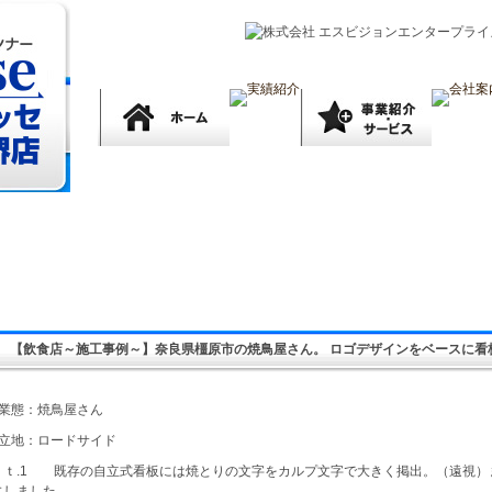
【飲食店～施工事例～】奈良県橿原市の焼鳥屋さん。 ロゴデザインをベースに看
■業態：焼鳥屋さん
■立地：ロードサイド
Ｐｔ.1 既存の自立式看板には焼とりの文字をカルプ文字で大きく掲出。（遠視）
にしました。