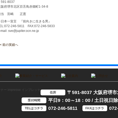
591-8037
大阪府堺市北区百舌鳥赤畑町1-34-8
担当 宮嶋 正憲
※日本一宣言 『前向きに生きる男』
EL:072-246-5811 FAX:072-246-5833
-mail: sve@jupiter.ocn.ne.jp
< 前の実績へ
〒591-8037 大阪府堺
住所
平日9：00～18：00 / 土日祝日
受付時間
072-246-5811
072
TELはコチラ
FAXはコチラ