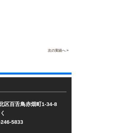
次の実績へ >
市北区百舌鳥赤畑町1-34-8
除く
-246-5833