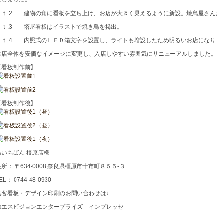
Ｐｔ.2 建物の角に看板を立ち上げ、お店が大きく見えるように新設。焼鳥屋さん
Ｐｔ.3 塔屋看板はイラストで焼き鳥を掲出。
Ｐｔ.4 内照式のＬＥＤ箱文字を設置し、ライトも増設したため明るいお店になり
お店全体を安価なイメージに変更し、入店しやすい雰囲気にリニューアルしました。
【看板制作前】
【看板制作後】
鳥いちばん 橿原店様
住所： 〒634-0008 奈良県橿原市十市町８５５-３
EL： 0744-48-0930
集客看板・デザイン印刷のお問い合わせは↓
㈱エスビジョンエンタープライズ インプレッセ