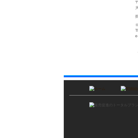
〒
T
e