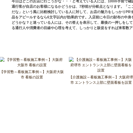
今日はどこのお店に行こうかな・・・と考えている人には、100m手前で確
通行客が自店のお客様になるかどうかは、7秒前が分岐点となります。「こ
だな」という風に比較検討している人に対して、お店の魅力をしっかりPR
品をアピールするなら6文字以内が効果的です。入店前に今日の財布の中身
どうかな？と迷っている人には、その答えを表示して、最後の一押しをして
る通行人や消費者の目線や心理を考えて、しっかりと販促をすれば来客数ア
【学習塾～看板施工事例～】大阪府大阪
市 看板の設置
【介護施設～看板施工事例～】大阪府堺
市 エントランス上部に壁面看板を設置