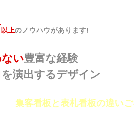
店
以上
のノウハウがあります!
わない
豊富な経験
力
を演出するデザイン
集客看板と表札看板の違いご