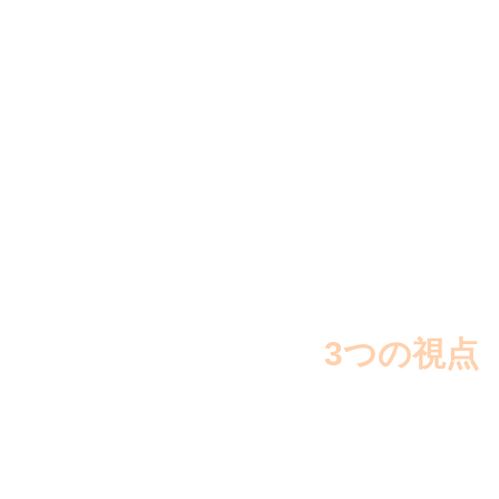
集客
集
するには
なければなりま
さらに売上UPには
3つの視点