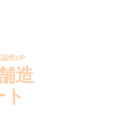
集客ツールで
認性UP
を狙えます
舗造
りを
ート
！